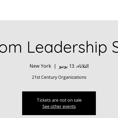
Home
ABOUT
Book Dr. Ca
om Leadership 
الثلاثاء، 13 يونيو
  |  
New York
21st Century Organizations
Tickets are not on sale
See other events