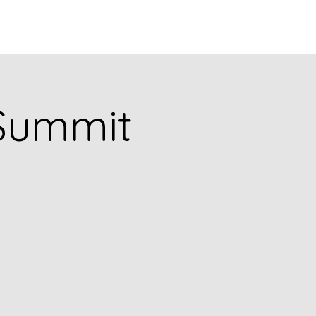
puia
PODCASTS
RESEARCH
Summit